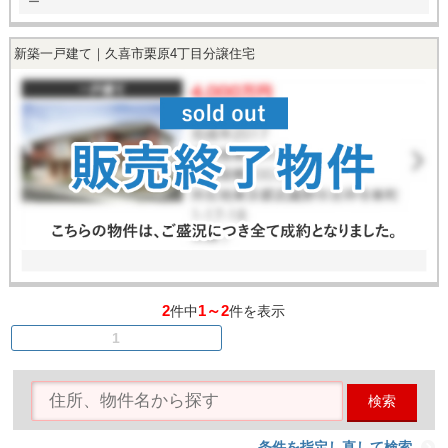
ー
新築一戸建て｜久喜市栗原4丁目分譲住宅
2
1～2
件中
件を表示
1
検索
条件を指定し直して検索