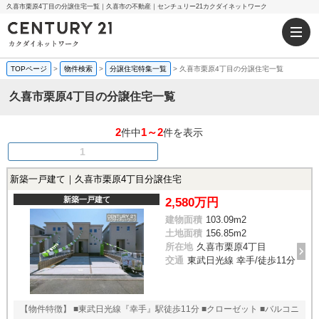
久喜市栗原4丁目の分譲住宅一覧｜久喜市の不動産｜センチュリー21カクダイネットワーク
TOPページ
>
物件検索
>
分譲住宅特集一覧
>
久喜市栗原4丁目の分譲住宅一覧
久喜市栗原4丁目の分譲住宅一覧
2
1～2
件中
件を表示
1
新築一戸建て｜久喜市栗原4丁目分譲住宅
新築一戸建て
2,580万円
建物面積
103.09m
2
土地面積
156.85m
2
所在地
久喜市栗原4丁目
交通
東武日光線 幸手/徒歩11分
【物件特徴】 ■東武日光線『幸手』駅徒歩11分 ■クローゼット ■バルコニ