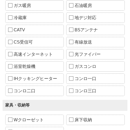
ガス暖房
石油暖房
冷蔵庫
地デジ対応
CATV
BSアンテナ
CS受信可
有線放送
高速インターネット
光ファイバー
浴室乾燥機
ガスコンロ
IHクッキングヒーター
コンロ一口
コンロ二口
コンロ三口
家具・収納等
Wクローゼット
床下収納