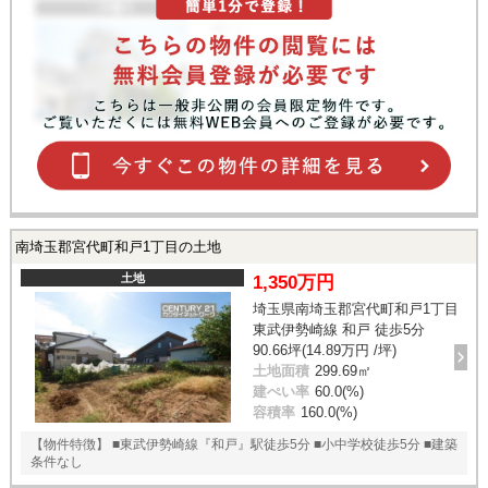
南埼玉郡宮代町和戸1丁目の土地
土地
1,350万円
埼玉県南埼玉郡宮代町和戸1丁目
東武伊勢崎線 和戸 徒歩5分
90.66坪(14.89万円 /坪)
土地面積
299.69㎡
建ぺい率
60.0(%)
容積率
160.0(%)
【物件特徴】 ■東武伊勢崎線『和戸』駅徒歩5分 ■小中学校徒歩5分 ■建築
条件なし