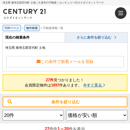
埼玉県 南埼玉郡宮代町 土地｜久喜市の不動産｜センチュリー21カクダイネットワーク
TOPページ
>
物件検索
>
不動産情報一覧
現在の検索条件
さらに条件を絞り込む
埼玉県 南埼玉郡宮代町 土地
この条件で新着メールを登録
27件
見つかりました！
会員限定物件は
1897
件あります。
今すぐ見る
条件を絞り込む
27
1～20
件中
件を表示