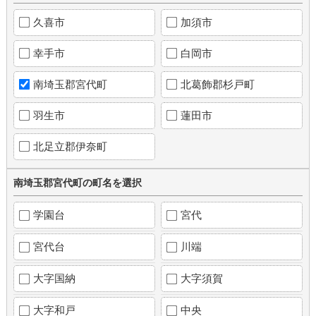
久喜市
加須市
幸手市
白岡市
南埼玉郡宮代町
北葛飾郡杉戸町
羽生市
蓮田市
北足立郡伊奈町
南埼玉郡宮代町の町名を選択
学園台
宮代
宮代台
川端
大字国納
大字須賀
大字和戸
中央