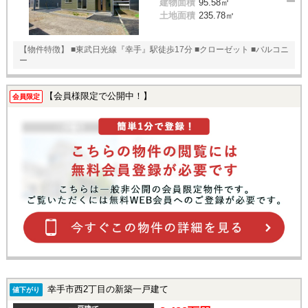
建物面積
95.58㎡
土地面積
235.78㎡
【物件特徴】 ■東武日光線『幸手』駅徒歩17分 ■クローゼット ■バルコニ
ー
【会員様限定で公開中！】
会員限定
幸手市西2丁目の新築一戸建て
値下がり