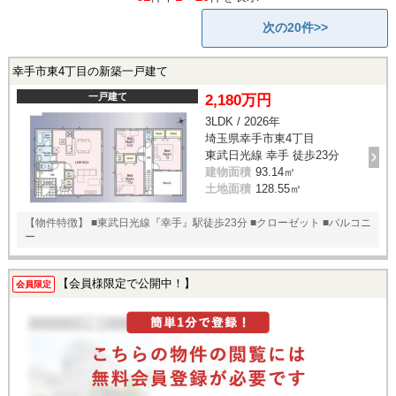
次の20件>>
幸手市東4丁目の新築一戸建て
一戸建て
2,180万円
3LDK / 2026年
埼玉県幸手市東4丁目
東武日光線 幸手 徒歩23分
建物面積
93.14㎡
土地面積
128.55㎡
【物件特徴】 ■東武日光線『幸手』駅徒歩23分 ■クローゼット ■バルコニ
ー
【会員様限定で公開中！】
会員限定