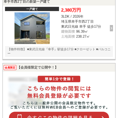
幸手市西2丁目の新築一戸建て
一戸建て
2,380万円
3LDK / 2026年
埼玉県幸手市西2丁目
東武日光線 幸手 徒歩17分
建物面積
96.39㎡
土地面積
238.27㎡
【物件特徴】 ■東武日光線『幸手』駅徒歩17分 ■クローゼット ■バルコニ
ー
【会員様限定で公開中！】
会員限定