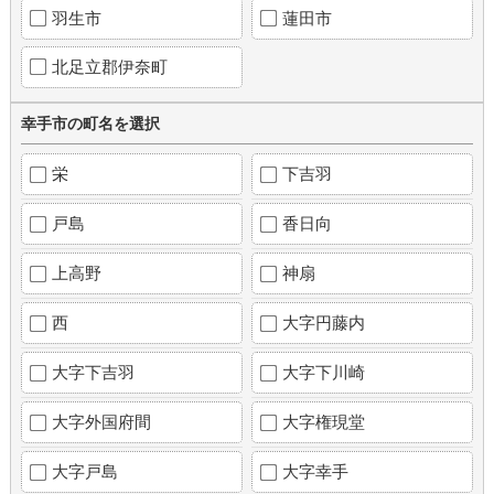
羽生市
蓮田市
北足立郡伊奈町
幸手市の町名を選択
栄
下吉羽
戸島
香日向
上高野
神扇
西
大字円藤内
大字下吉羽
大字下川崎
大字外国府間
大字権現堂
大字戸島
大字幸手