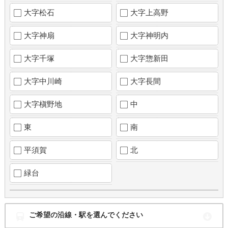
大字松石
大字上高野
大字神扇
大字神明内
大字千塚
大字惣新田
大字中川崎
大字長間
大字槇野地
中
東
南
平須賀
北
緑台
ご希望の沿線・駅を選んでください