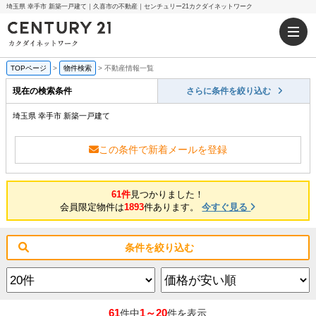
埼玉県 幸手市 新築一戸建て｜久喜市の不動産｜センチュリー21カクダイネットワーク
TOPページ
>
物件検索
>
不動産情報一覧
現在の検索条件
さらに条件を絞り込む
埼玉県 幸手市 新築一戸建て
この条件で新着メールを登録
61件
見つかりました！
会員限定物件は
1893
件あります。
今すぐ見る
条件を絞り込む
61
1～20
件中
件を表示