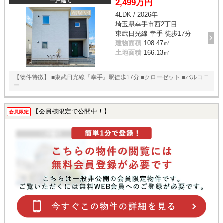
一戸建て
2,499万円
4LDK / 2026年
埼玉県幸手市西2丁目
東武日光線 幸手 徒歩17分
建物面積
108.47㎡
土地面積
166.13㎡
【物件特徴】 ■東武日光線『幸手』駅徒歩17分 ■クローゼット ■バルコニ
ー
【会員様限定で公開中！】
会員限定