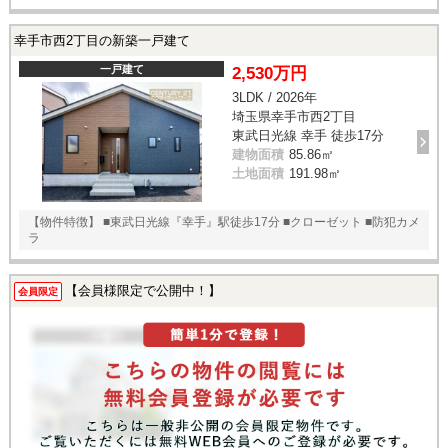
幸手市西2丁目の新築一戸建て
一戸建て
2,530万円
3LDK / 2026年
埼玉県幸手市西2丁目
東武日光線 幸手 徒歩17分
建物面積
85.86㎡
土地面積
191.98㎡
【物件特徴】 ■東武日光線『幸手』駅徒歩17分 ■クローゼット ■防犯カメ
ラ
【会員様限定で公開中！】
会員限定