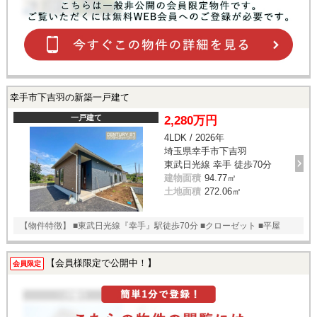
幸手市下吉羽の新築一戸建て
一戸建て
2,280万円
4LDK / 2026年
埼玉県幸手市下吉羽
東武日光線 幸手 徒歩70分
建物面積
94.77㎡
土地面積
272.06㎡
【物件特徴】 ■東武日光線『幸手』駅徒歩70分 ■クローゼット ■平屋
【会員様限定で公開中！】
会員限定