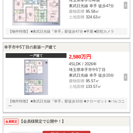
埼玉県幸手市神扇
東武日光線 幸手 徒歩47分
建物面積
95.58㎡
土地面積
324.63㎡
【物件特徴】 ■東武日光線『幸手』駅徒歩47分 ■平屋 ■防犯カメラ
幸手市中5丁目の新築一戸建て
一戸建て
2,580万円
4SLDK / 2026年
埼玉県幸手市中5丁目
東武日光線 幸手 徒歩10分
建物面積
95.57㎡
土地面積
133.57㎡
【物件特徴】 ■東武日光線『幸手』駅徒歩10分 ■クローゼット ■バルコニ
ー
【会員様限定で公開中！】
会員限定