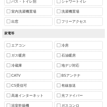
バス・トイレ別
シャワートイレ
室内洗濯機置場
洗濯機置場
出窓
フリーアクセス
家電等
エアコン
冷房
ガス暖房
石油暖房
冷蔵庫
地デジ対応
CATV
BSアンテナ
CS受信可
有線放送
高速インターネット
光ファイバー
浴室乾燥機
ガスコンロ