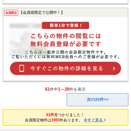
【会員様限定で公開中！】
会員限定
61
1～20
件中
件を表示
次の20件>>
61件
見つかりました！
会員限定物件は
1893
件あります。
今すぐ見る