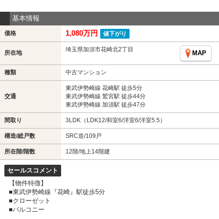
基本情報
1,080万円
価格
値下がり
埼玉県加須市花崎北2丁目
所在地
MAP
種類
中古マンション
東武伊勢崎線 花崎駅 徒歩5分
交通
東武伊勢崎線 鷲宮駅 徒歩44分
東武伊勢崎線 加須駅 徒歩47分
間取り
3LDK（LDK12/和室6/洋室6/洋室5.5）
構造/総戸数
SRC造/109戸
所在階/階数
12階/地上14階建
セールスコメント
【物件特徴】
■東武伊勢崎線『花崎』駅徒歩5分
■クローゼット
■バルコニー