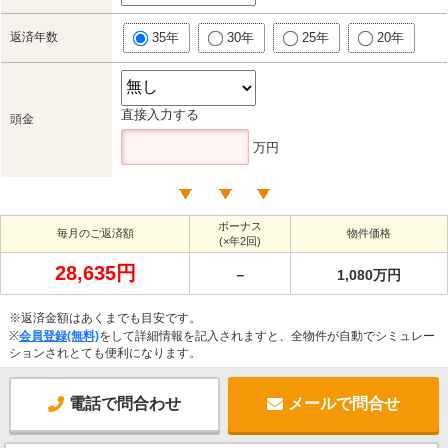
返済年数
35年
30年
25年
20年
直接入力する
頭金
万円
ボーナス
毎月のご返済額
物件価格
(×年2回)
28,635円
－
1,080万円
※返済金額はあくまでも目安です。
※
会員登録(無料)
をして詳細情報を記入されますと、全物件が自動でシミュレー
ションされとても便利になります。
電話で問合わせ
メールで問合せ