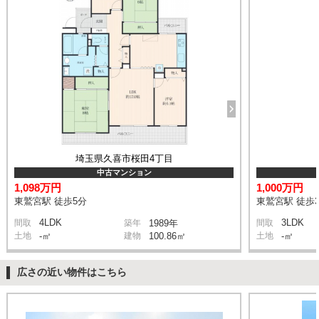
埼玉県久喜市桜田4丁目
中古マンション
1,098万円
1,000万円
東鷲宮駅 徒歩5分
東鷲宮駅 徒歩
4LDK
3LDK
間取
築年
1989年
間取
土地
-㎡
建物
100.86㎡
土地
-㎡
広さの近い物件はこちら