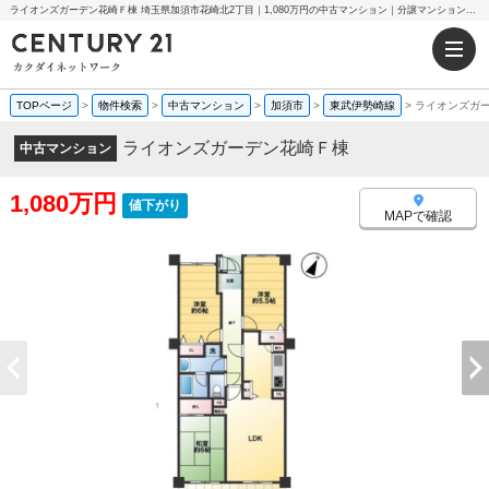
ライオンズガーデン花崎Ｆ棟 埼玉県加須市花崎北2丁目｜1,080万円の中古マンション｜分譲マンション情報｜センチュリー21カクダイネットワーク
TOPページ
>
物件検索
>
中古マンション
>
加須市
>
東武伊勢崎線
>
ライオンズガ
ライオンズガーデン花崎Ｆ棟
中古マンション
1,080万円
値下がり
MAPで確認