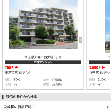
埼玉県久喜市西大輪5丁目
中古マンション
750万円
1,580万円
東鷲宮駅 徒歩7分
花崎駅 徒歩6
3DK
3LDK
間取
築年
1990年
間取
土地
-㎡
建物
52.59㎡
土地
-㎡
類似の条件から検索
花崎駅の新築戸建て