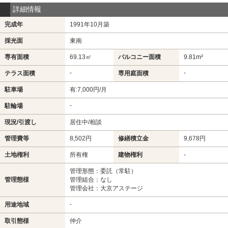
詳細情報
完成年
1991年10月築
採光面
東南
専有面積
69.13㎡
バルコニー面積
9.81m²
-
-
テラス面積
専用庭面積
駐車場
有:7,000円/月
-
駐輪場
現況/引渡し
居住中/相談
管理費等
8,502円
修繕積立金
9,678円
土地権利
所有権
建物権利
-
管理形態：委託（常駐）
管理態様
管理組合：なし
管理会社：大京アステージ
-
用途地域
取引態様
仲介