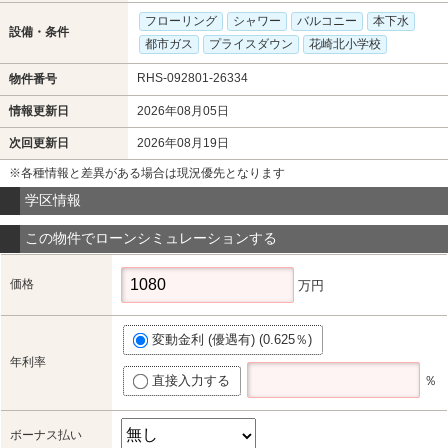
フローリング
シャワー
バルコニー
本下水
設備・条件
都市ガス
プライスダウン
花崎北小学校
RHS-092801-26334
物件番号
情報更新日
2026年08月05日
次回更新日
2026年08月19日
※各種情報と差異がある場合は現況優先となります
学区情報
この物件でローンシミュレーションする
価格
万円
変動金利 (優遇有) (0.625％)
年利率
直接入力する
％
ボーナス払い