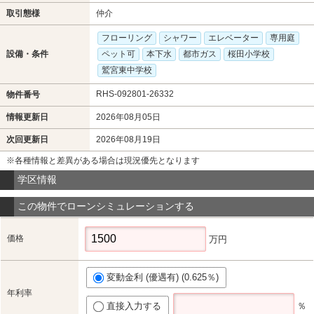
取引態様
仲介
フローリング
シャワー
エレベーター
専用庭
設備・条件
ペット可
本下水
都市ガス
桜田小学校
鷲宮東中学校
RHS-092801-26332
物件番号
情報更新日
2026年08月05日
次回更新日
2026年08月19日
※各種情報と差異がある場合は現況優先となります
学区情報
この物件でローンシミュレーションする
価格
万円
変動金利 (優遇有) (0.625％)
年利率
直接入力する
％