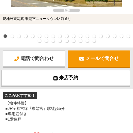
1/28
現地外観写真 東鷲宮ニュータウン駅前通り
電話で問合わせ
メールで問合せ
来店予約
ここがおすすめ！
【物件特徴】
■JR宇都宮線『東鷲宮』駅徒歩5分
■専用庭付き
■1階住戸