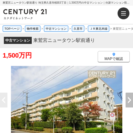
東鷲宮ニュータウン駅前通り 埼玉県久喜市桜田3丁目｜1,500万円の中古マンション｜分譲マンション情報｜センチュリー21カクダイネットワーク
TOPページ
>
物件検索
>
中古マンション
>
久喜市
>
ＪＲ東北本線
>
東鷲宮ニュー
東鷲宮ニュータウン駅前通り
中古マンション
1,500万円
MAPで確認