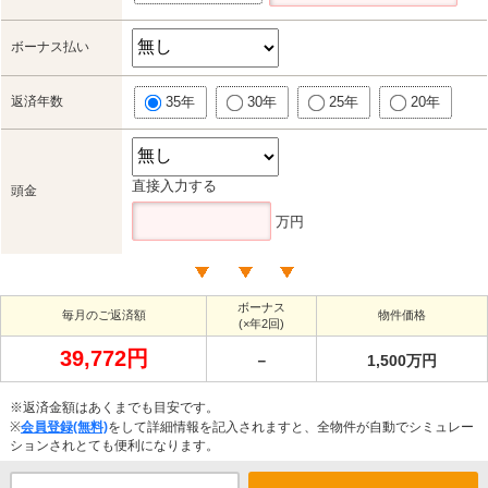
ボーナス払い
返済年数
35年
30年
25年
20年
直接入力する
頭金
万円
ボーナス
毎月のご返済額
物件価格
(×年2回)
39,772円
－
1,500万円
※返済金額はあくまでも目安です。
※
会員登録(無料)
をして詳細情報を記入されますと、全物件が自動でシミュレー
ションされとても便利になります。