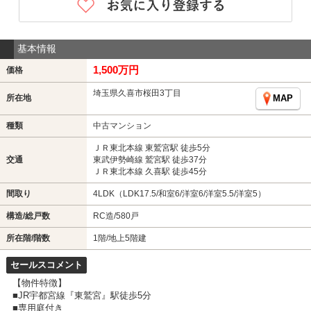
基本情報
1,500万円
価格
埼玉県久喜市桜田3丁目
所在地
MAP
種類
中古マンション
ＪＲ東北本線 東鷲宮駅 徒歩5分
交通
東武伊勢崎線 鷲宮駅 徒歩37分
ＪＲ東北本線 久喜駅 徒歩45分
間取り
4LDK（LDK17.5/和室6/洋室6/洋室5.5/洋室5）
構造/総戸数
RC造/580戸
所在階/階数
1階/地上5階建
セールスコメント
【物件特徴】
■JR宇都宮線『東鷲宮』駅徒歩5分
■専用庭付き