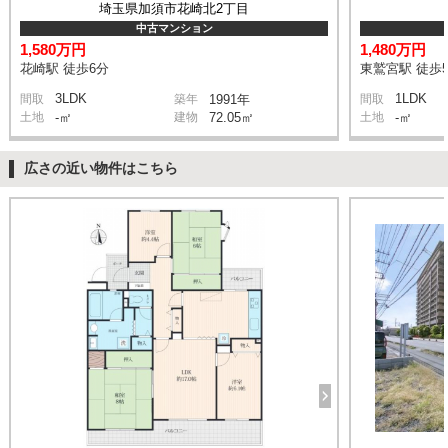
埼玉県加須市花崎北2丁目
中古マンション
1,580万円
1,480万円
花崎駅 徒歩6分
東鷲宮駅 徒歩
3LDK
1LDK
間取
築年
1991年
間取
土地
-㎡
建物
72.05㎡
土地
-㎡
広さの近い物件はこちら