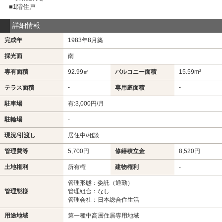
■1階住戸
詳細情報
完成年
1983年8月築
採光面
南
専有面積
92.99㎡
バルコニー面積
15.59m²
-
-
テラス面積
専用庭面積
駐車場
有:3,000円/月
-
駐輪場
現況/引渡し
居住中/相談
管理費等
5,700円
修繕積立金
8,520円
土地権利
所有権
建物権利
-
管理形態：委託（通勤）
管理態様
管理組合：なし
管理会社：日本総合住生活
用途地域
第一種中高層住居専用地域