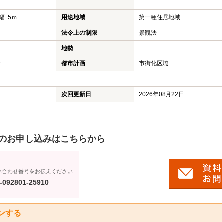
蓮田市のマンション
仲介手
幅: 5ｍ
用途地域
第一種住居地域
蓮田市の土地
よくあ
法令上の制限
景観法
宮代町の新築一戸建て
地勢
号
都市計画
市街化区域
宮代町の中古一戸建て
宮代町のマンション
次回更新日
2026年08月22日
宮代町の土地
のお申し込みはこちらから
い合わせ番号をお伝えください
-092801-25910
ンする