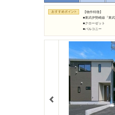
【物件特徴】
■東武伊勢崎線『東武
■クローゼット
■バルコニー