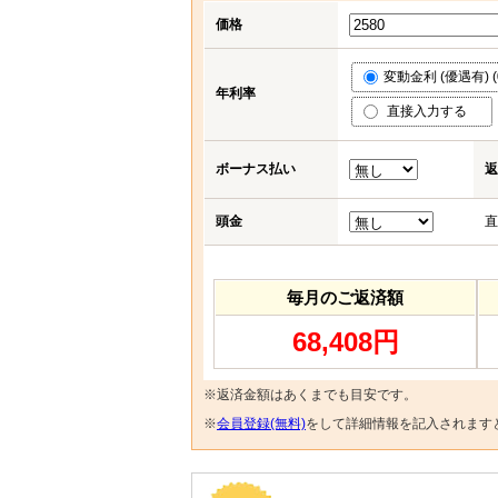
価格
変動金利 (優遇有) (0
年利率
直接入力する
ボーナス払い
返
頭金
直
毎月のご返済額
68,408円
※返済金額はあくまでも目安です。
※
会員登録(無料)
をして詳細情報を記入されます