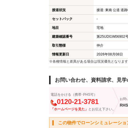
白岡市のマンション
接道状況
接道: 東南 公道 道路
白岡市の土地
セットバック
-
地目
加須市の新築一戸建て
宅地
建築確認番号
第25UDI1W06902
加須市の中古一戸建て
取引態様
仲介
加須市のマンション
情報更新日
2026年08月08日
加須市の土地
※各種情報と差異がある場合は現況優先となります
お問い合わせ、資料請求、見学
電話をかける（携帯･PHS可）
お問
0120-21-3781
RHS
「ホームページを見た」
とお伝え下さい。
この物件でローンシミュレーショ