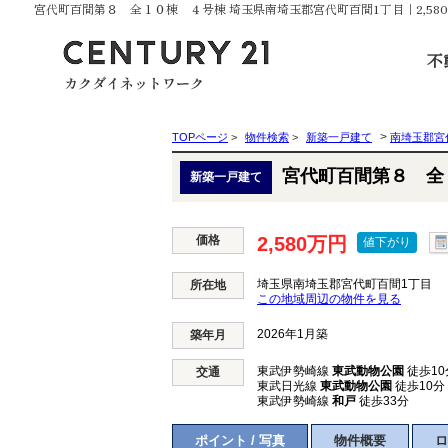
宮代町百間第８ 全１０棟 ４号棟 埼玉県南埼玉郡宮代町百間1丁目｜2,5
不
>
TOPページ
>
物件検索
>
新築一戸建て
南埼玉郡宮
宮代町百間第８ 全
新築一戸建て
価格
2,580万円
値下がり
埼玉県南埼玉郡宮代町百間1丁目
所在地
この地域周辺の物件を見る
2026年1月築
築年月
東武伊勢崎線
東武動物公園
徒歩10
交通
東武日光線
東武動物公園
徒歩10分
東武伊勢崎線
和戸
徒歩33分
ポイント / 写真
物件概要
ロ