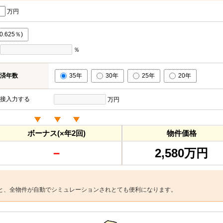
万円
.625％)
％
済年数
35年
30年
25年
20年
接入力する
万円
ボーナス(×年2回)
物件価格
－
2,580万円
と、全物件が自動でシミュレーションされとても便利になります。