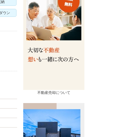
収納
ダウン
売却
コンテンツ
相続ページ
会社概要
査定実績
スタッフ紹介
不動産売却について
流れ
お知らせ
の諸費用
イベント情報
買取の違い
お客様の声
るポイント