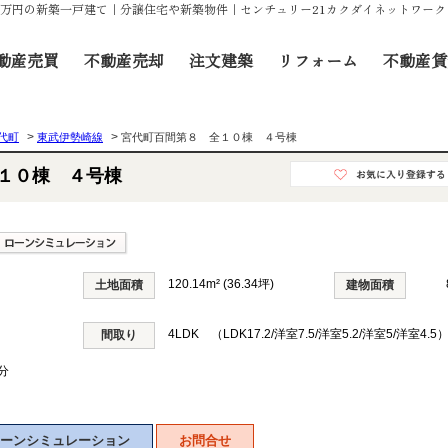
80万円の新築一戸建て｜分譲住宅や新築物件｜センチュリー21カクダイネットワーク
動産売買
不動産売却
注文建築
リフォーム
不動産賃
>
>
代町
東武伊勢崎線
宮代町百間第８ 全１０棟 ４号棟
１０棟 ４号棟
120.14m² (36.34坪)
土地面積
建物面積
4LDK （LDK17.2/洋室7.5/洋室5.2/洋室5/洋室4.5
間取り
分
ーンシミュレーション
お問合せ