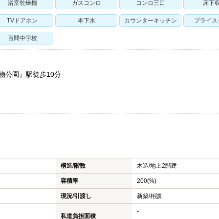
浴室乾燥機
ガスコンロ
コンロ三口
床下
TVドアホン
本下水
カウンターキッチン
プライス
百間中学校
物公園』駅徒歩10分
不動産
幸手市の新築一戸建て
不動産
幸手市の中古一戸建て
売却・
幸手市のマンション
売却の
構造/階数
木造/
地上2階建
幸手市の土地
売却時
容積率
200(%)
蓮田市の新築一戸建て
仲介と
現況/引渡し
新築/相談
蓮田市の中古一戸建て
高く売
-
私道負担面積