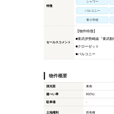
シャワー
特徴
バルコニー
東小学校
【物件特徴】
■東武伊勢崎線『東武動
セールスコメント
■クローゼット
物件を探す
■バルコニー
久喜市の新築一戸建て
久喜市の中古一戸建て
物件概要
久喜市のマンション
採光面
東南
久喜市の土地
建ぺい率
60(%)
白岡市の新築一戸建て
駐車場
-
白岡市の中古一戸建て
土地権利
所有権