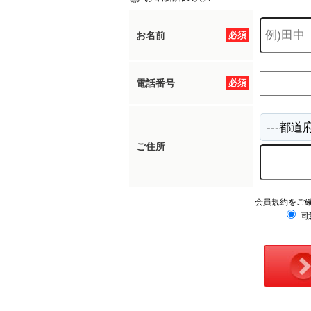
お名前
必須
電話番号
必須
ご住所
会員規約をご
同