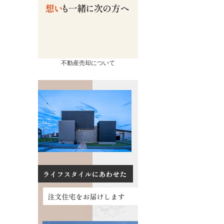
不動産売却について
売却
コンテンツ
相続ページ
会社概要
査定実績
スタッフ紹介
流れ
お知らせ
の諸費用
イベント情報
買取の違い
お客様の声
るポイント
数料について