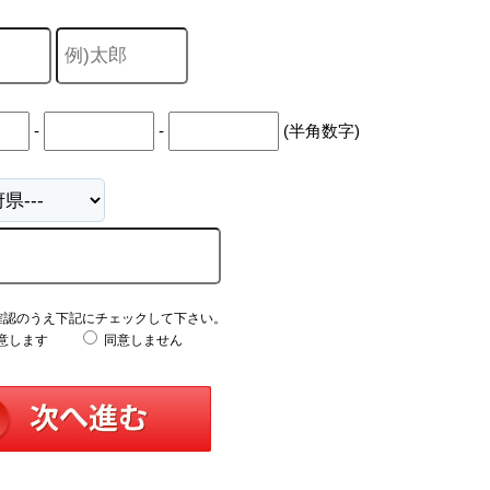
-
-
(半角数字)
確認のうえ下記にチェックして下さい。
意します
同意しません