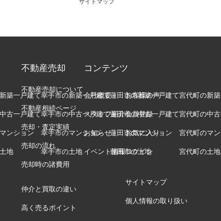
サイトマップ
不動産売却
コンテンツ
不動産売却について
新築一戸建て
幸手市の新築一戸建て
会社概要
蓮田市の新築一戸建て
お客様の声
宮代町の新築
不動産相続ページ
中古一戸建て
幸手市の中古一戸建て
スタッフ紹介
蓮田市の中古一戸建て
会員登録
宮代町の中古
売却・査定実績
マンション
幸手市のマンション
お知らせ
蓮田市のマンション
お気に入り
宮代町のマン
売却の流れ
土地
幸手市の土地
イベント情報
蓮田市の土地
ログイン
宮代町の土地
売却時の諸費用
サイトマップ
仲介と買取の違い
個人情報の取り扱い
高く売るポイント