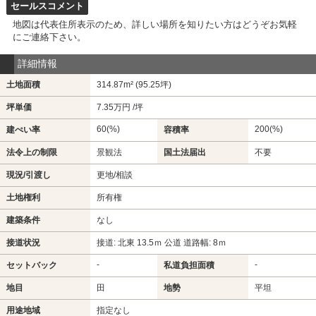
セールスコメント
地図は代表住所表示のため、詳しい場所を知りたい方はどうぞお気軽
にご連絡下さい。
詳細情報
土地面積
314.87m² (95.25坪)
坪単価
7.35万円 /坪
60(%)
200(%)
建ぺい率
容積率
法令上の制限
景観法
国土法届出
不要
現況/引渡し
更地/相談
土地権利
所有権
建築条件
なし
接道状況
接道: 北東 13.5ｍ 公道 道路幅: 8ｍ
-
-
セットバック
私道負担面積
地目
田
地勢
平坦
用途地域
指定なし