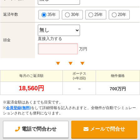
返済年数
35年
30年
25年
20年
直接入力する
頭金
万円
ボーナス
毎月のご返済額
物件価格
(×年2回)
18,560円
－
700万円
※返済金額はあくまでも目安です。
※
会員登録(無料)
をして詳細情報を記入されますと、全物件が自動でシミュレー
ションされとても便利になります。
電話で問合わせ
メールで問合せ