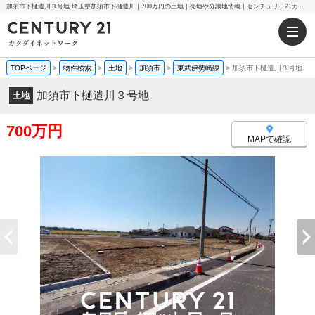
加須市下樋遣川３号地 埼玉県加須市下樋遣川｜700万円の土地｜売地や分譲地情報｜センチュリー21カクダイネットワーク
TOPページ
>
物件検索
>
土地
>
加須市
>
東武伊勢崎線
>
加須市下樋遣川３号地
加須市下樋遣川３号地
土地
700万円
MAPで確認