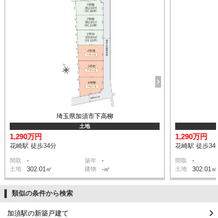
埼玉県加須市下高柳
土地
1,290万円
1,290万円
花崎駅 徒歩34分
花崎駅 徒歩34
-
-
-
間取
築年
間取
土地
302.01㎡
建物
-㎡
土地
302.01㎡
類似の条件から検索
加須駅の新築戸建て