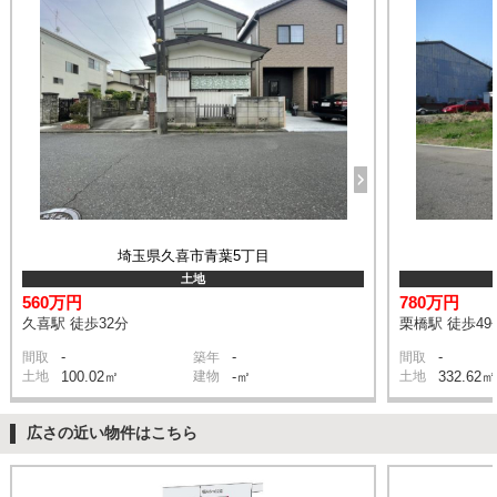
埼玉県久喜市青葉5丁目
土地
560万円
780万円
久喜駅 徒歩32分
栗橋駅 徒歩49
-
-
-
間取
築年
間取
土地
100.02㎡
建物
-㎡
土地
332.62㎡
広さの近い物件はこちら