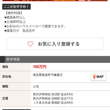
ここがおすすめ！
【物件特徴】
■建築条件なし
■土地90坪以上
■お好みのハウスメーカーで建築できます。
■樋遣川小 加須北中
基本情報
700万円
価格
埼玉県加須市下樋遣川
所在地
MAP
種類
土地
東武伊勢崎線 加須駅 徒歩64分
交通
東武伊勢崎線 花崎駅 徒歩77分
ＪＲ東北本線 栗橋駅 徒歩89分