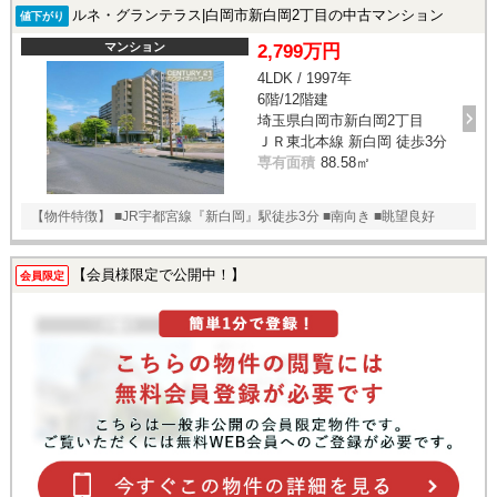
ルネ・グランテラス|白岡市新白岡2丁目の中古マンション
値下がり
マンション
2,799万円
4LDK / 1997年
6階/12階建
埼玉県白岡市新白岡2丁目
ＪＲ東北本線 新白岡 徒歩3分
専有面積
88.58㎡
【物件特徴】 ■JR宇都宮線『新白岡』駅徒歩3分 ■南向き ■眺望良好
【会員様限定で公開中！】
会員限定