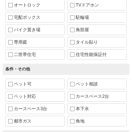
オートロック
TVドアホン
宅配ボックス
駐輪場
バイク置き場
角部屋
専用庭
タイル貼り
二世帯住宅
住宅性能保証付
条件・その他
ペット可
ペット相談
ペット対応
カースペース2台
カースペース3台
本下水
都市ガス
角地