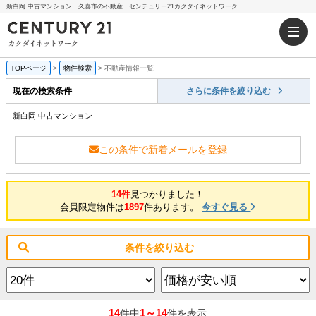
新白岡 中古マンション｜久喜市の不動産｜センチュリー21カクダイネットワーク
TOPページ
>
物件検索
>
不動産情報一覧
現在の検索条件
さらに条件を絞り込む
新白岡 中古マンション
この条件で新着メールを登録
14件
見つかりました！
会員限定物件は
1897
件あります。
今すぐ見る
条件を絞り込む
14
1～14
件中
件を表示