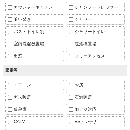
カウンターキッチン
シャンプードレッサー
追い焚き
シャワー
バス・トイレ別
シャワートイレ
室内洗濯機置場
洗濯機置場
出窓
フリーアクセス
家電等
エアコン
冷房
ガス暖房
石油暖房
冷蔵庫
地デジ対応
CATV
BSアンテナ