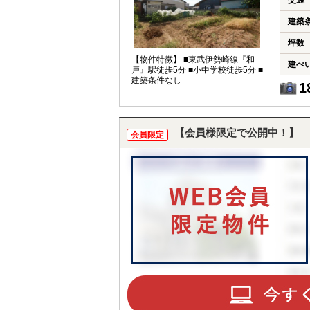
交通
建築
坪数
【物件特徴】 ■東武伊勢崎線『和
建ぺ
戸』駅徒歩5分 ■小中学校徒歩5分 ■
建築条件なし
1
【会員様限定で公開中！】
会員限定