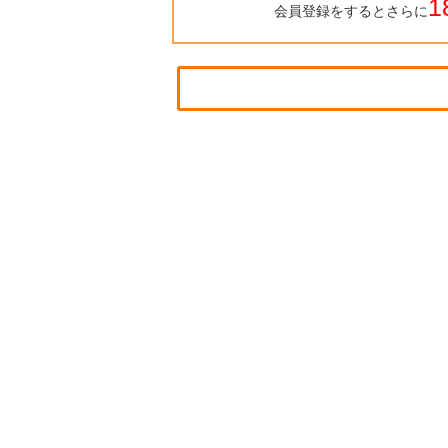
1
会員登録をするとさらに
物件を探す
久喜市の新築一戸建て
久喜市の中古一戸建て
久喜市のマンション
久喜市の土地
白岡市の新築一戸建て
白岡市の中古一戸建て