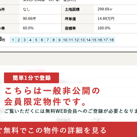
なし
299.69㎡
条件
土地面積
90.66坪
14.89万円
坪単価
60.0%
160.0%
い率
容積率
8
枚