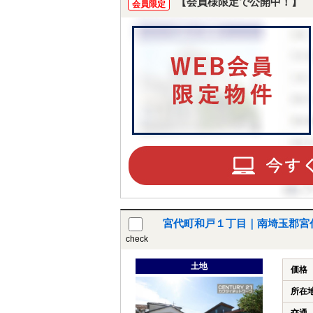
【会員様限定で公開中！】
会員限定
宮代町和戸１丁目｜南埼玉郡宮
check
土地
価格
所在