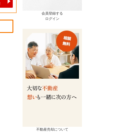
会員登録する
ログイン
売却
コンテンツ
相続ページ
会社概要
査定実績
スタッフ紹介
流れ
お知らせ
の諸費用
イベント情報
買取の違い
お客様の声
るポイント
不動産売却について