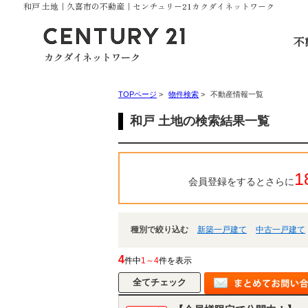
和戸 土地｜久喜市の不動産｜センチュリー21カクダイネットワーク
不
TOPページ
>
物件検索
>
不動産情報一覧
和戸 土地の検索結果一覧
1
会員登録をするとさらに
種別で絞り込む
新築一戸建て
中古一戸建て
4
件中
1～4
件を表示