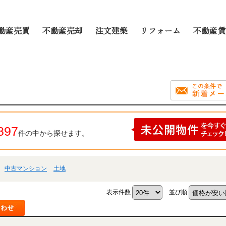
動産売買
不動産売却
注文建築
リフォーム
不動産賃
897
件の中から探せます。
中古マンション
土地
表示件数
並び順