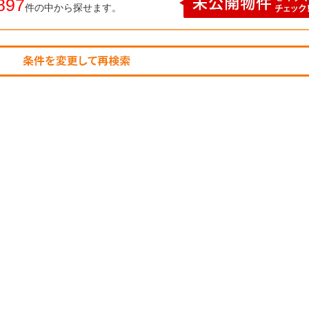
897
件の中から探せます。
不動産
幸手市の新築一戸建て
不動産
幸手市の中古一戸建て
売却・
幸手市のマンション
売却の
幸手市の土地
売却時
蓮田市の新築一戸建て
仲介と
蓮田市の中古一戸建て
高く売