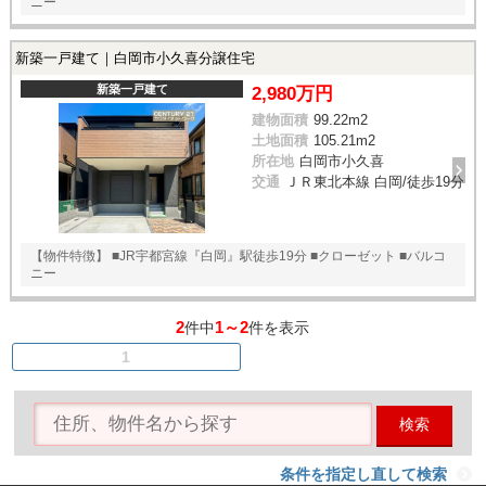
ニー
新築一戸建て｜白岡市小久喜分譲住宅
新築一戸建て
2,980万円
建物面積
99.22m
2
土地面積
105.21m
2
所在地
白岡市小久喜
交通
ＪＲ東北本線 白岡/徒歩19分
【物件特徴】 ■JR宇都宮線『白岡』駅徒歩19分 ■クローゼット ■バルコ
ニー
2
1～2
件中
件を表示
1
検索
条件を指定し直して検索