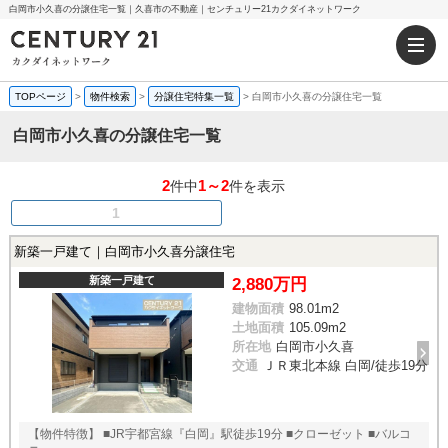
白岡市小久喜の分譲住宅一覧｜久喜市の不動産｜センチュリー21カクダイネットワーク
TOPページ
>
物件検索
>
分譲住宅特集一覧
>
白岡市小久喜の分譲住宅一覧
白岡市小久喜の分譲住宅一覧
2
1～2
件中
件を表示
1
新築一戸建て｜白岡市小久喜分譲住宅
新築一戸建て
2,880万円
建物面積
98.01m
2
土地面積
105.09m
2
所在地
白岡市小久喜
交通
ＪＲ東北本線 白岡/徒歩19分
【物件特徴】 ■JR宇都宮線『白岡』駅徒歩19分 ■クローゼット ■バルコ